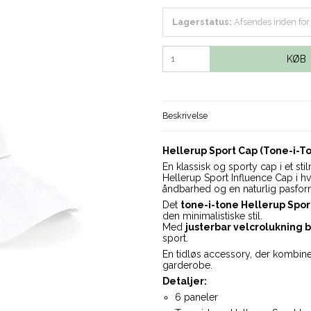
Lagerstatus:
Afsendes inden for
KØB
Beskrivelse
Hellerup Sport Cap (Tone-i-T
En klassisk og sporty cap i et stil
Hellerup Sport Influence Cap i hvi
åndbarhed og en naturlig pasfor
Det
tone-i-tone Hellerup Spor
den minimalistiske stil.
Med
justerbar velcrolukning 
sport.
En tidløs accessory, der kombin
garderobe.
Detaljer:
6 paneler