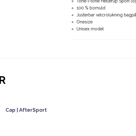
Tone-i-tone Hellerup Sport lo
100 % bomuld
Justerbar velcrolukning bagp
Onesize
Unisex model
R
Cap | AfterSport