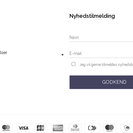
Nyhedstilmelding
lser
Jeg vil gerne tilmeldes nyheds
GODKEND