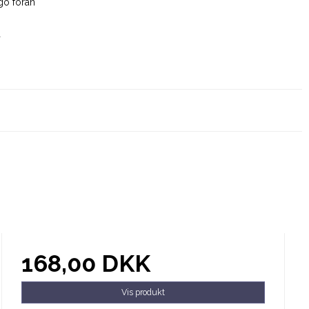
go foran
å
168,00 DKK
Vis produkt