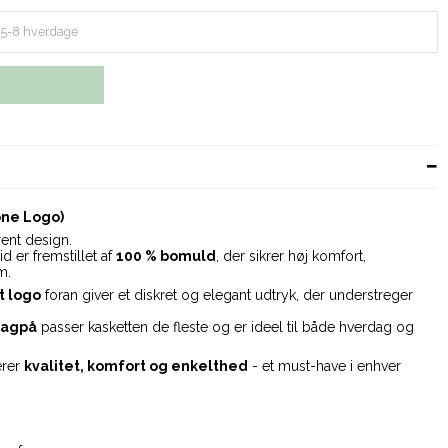
 5-8 hverdage
one Logo)
rent design.
d er fremstillet af
100 % bomuld
, der sikrer høj komfort,
m.
t logo
foran giver et diskret og elegant udtryk, der understreger
bagpå
passer kasketten de fleste og er ideel til både hverdag og
erer
kvalitet, komfort og enkelthed
- et must-have i enhver