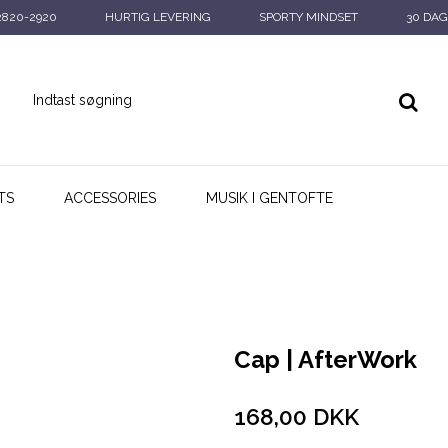
2820-2920
HURTIG LEVERING
SPORTY MINDSET
30 DAG
TS
ACCESSORIES
MUSIK I GENTOFTE
Cap | AfterWork
168,00 DKK