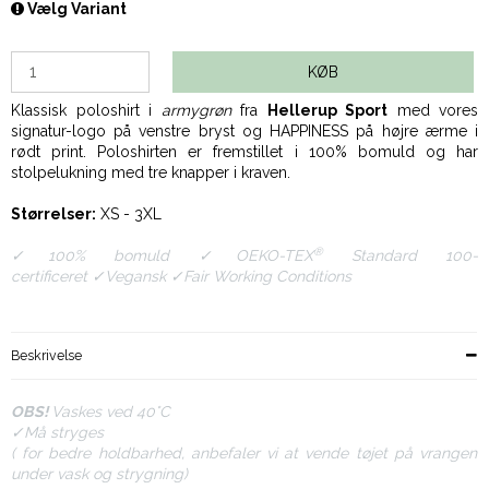
Vælg Variant
KØB
Klassisk poloshirt i
armygrøn
fra
Hellerup Sport
med vores
signatur-logo på venstre bryst og HAPPINESS på højre ærme i
rødt print. Poloshirten er fremstillet i 100% bomuld
og har
stolpelukning med tre knapper i kraven.
Størrelser:
XS - 3XL
®
✓100% bomuld ✓OEKO-TEX
Standard 100-
certificeret ✓Vegansk ✓Fair Working Conditions
Beskrivelse
OBS!
Vaskes ved 40
°
C
✓Må stryges
( for bedre holdbarhed, anbefaler vi at vende tøjet på vrangen
under vask og strygning)