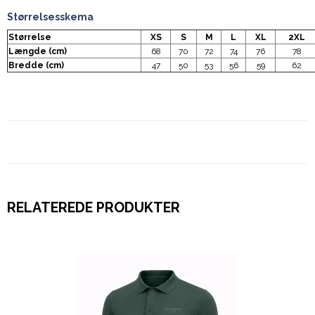
Størrelsesskema
Størrelse
XS
S
M
L
XL
2XL
Længde (cm)
68
70
72
74
76
78
Bredde (cm)
47
50
53
56
59
62
RELATEREDE PRODUKTER