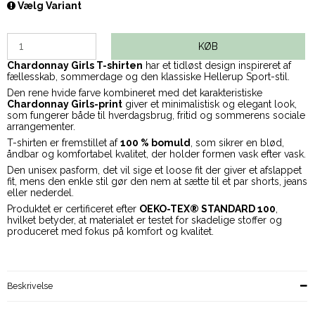
Vælg Variant
KØB
Chardonnay Girls T-shirten
har et tidløst design inspireret af
fællesskab, sommerdage og den klassiske Hellerup Sport-stil.
Den rene hvide farve kombineret med det karakteristiske
Chardonnay Girls-print
giver et minimalistisk og elegant look,
som fungerer både til hverdagsbrug, fritid og sommerens sociale
arrangementer.
T-shirten er fremstillet af
100 % bomuld
, som sikrer en blød,
åndbar og komfortabel kvalitet, der holder formen vask efter vask.
Den unisex pasform, det vil sige et loose fit der giver et afslappet
fit, mens den enkle stil gør den nem at sætte til et par shorts, jeans
eller nederdel.
Produktet er certificeret efter
OEKO-TEX® STANDARD 100
,
hvilket betyder, at materialet er testet for skadelige stoffer og
produceret med fokus på komfort og kvalitet.
Beskrivelse