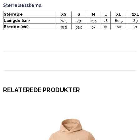
Størrelsesskema
Størrelse
XS
S
M
L
XL
2XL
Længde (cm)
70,5
73
75,5
78
80,5
83
Bredde (cm)
49,5
53,5
57
61
66
71
RELATEREDE PRODUKTER