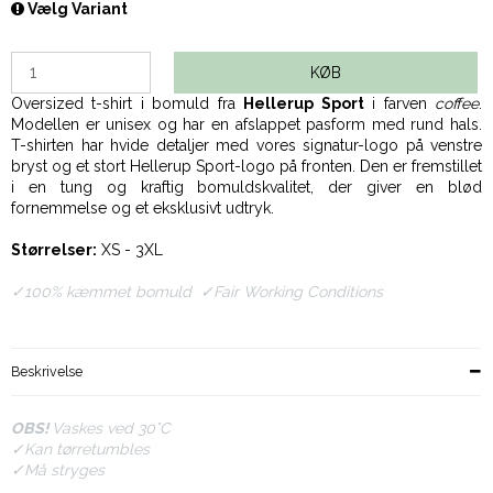
Vælg Variant
KØB
Oversized t-shirt i bomuld fra
Hellerup Sport
i farven
coffee
.
Modellen er unisex og har en afslappet pasform med rund hals.
T-shirten har hvide detaljer med vores signatur-logo på venstre
bryst og et stort Hellerup Sport-logo på fronten. Den er fremstillet
i en tung og kraftig bomuldskvalitet, der giver en blød
fornemmelse og et eksklusivt udtryk.
Størrelser:
XS - 3XL
✓100% kæmmet bomuld ✓Fair Working Conditions
Beskrivelse
OBS!
Vaskes ved 30
°
C
✓
Kan tørretumbles
✓Må stryges