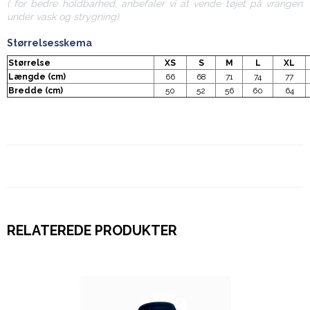
( for bedre holdbarhed, anbefaler vi at vende tøjet på vrangen
under vask og strygning)
Størrelsesskema
Størrelse
XS
S
M
L
XL
Længde (cm)
66
68
71
74
77
Bredde (cm)
50
52
56
60
64
RELATEREDE PRODUKTER