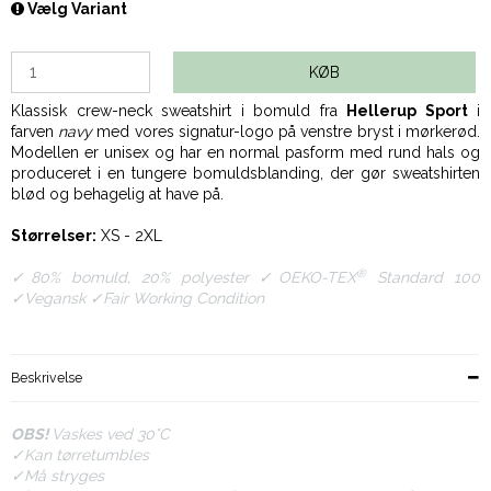
Vælg Variant
KØB
Klassisk crew-neck sweatshirt i bomuld fra
Hellerup Sport
i
farven
navy
med vores signatur-logo på venstre bryst i mørkerød.
Modellen er unisex og har en normal pasform med rund hals og
produceret i en tungere bomuldsblanding, der gør sweatshirten
blød og behagelig at have på.
Størrelser:
XS - 2XL
®
✓80% bomuld, 20% polyester
✓OEKO-TEX
Standard 100
✓Vegansk ✓Fair Working Condition
Beskrivelse
OBS!
Vaskes ved 30
°
C
✓
Kan tørretumbles
✓Må stryges